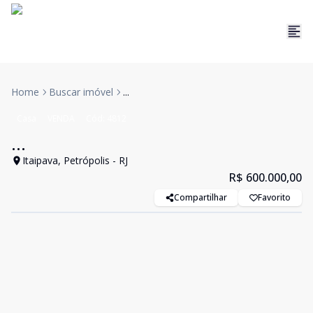
Home
Buscar imóvel
...
Casa
VENDA
Cód:
4812
...
Itaipava, Petrópolis - RJ
R$ 600.000,00
Compartilhar
Favorito