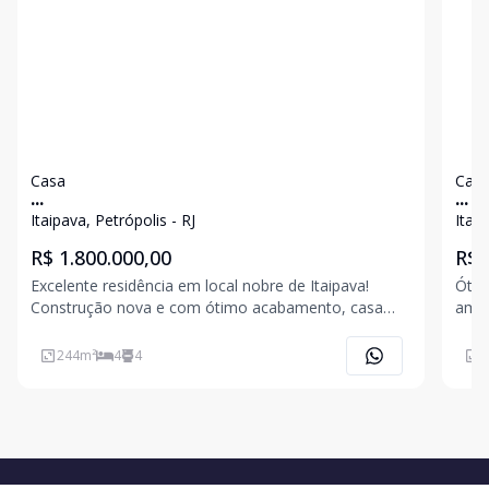
Casa
Cas
...
...
Itaipava, Petrópolis - RJ
Itaip
R$ 1.800.000,00
R$ 
Excelente residência em local nobre de Itaipava!
Ótim
Construção nova e com ótimo acabamento, casa
ambi
composta de ampla sala de estar envidraçada em 3
quar
ambientes, com pé direito alto, conceito aberto,
cozi
244
m²
4
4
2
cozinha integrada com armários planejados,
1.03
varanda, 4 quart
esta