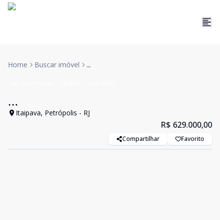
Home
Buscar imóvel
...
Apartamentos
VENDA
Cód:
5931
...
Itaipava, Petrópolis - RJ
R$ 629.000,00
Compartilhar
Favorito