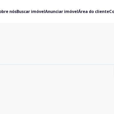
obre nós
Buscar imóvel
Anunciar imóvel
Área do cliente
C