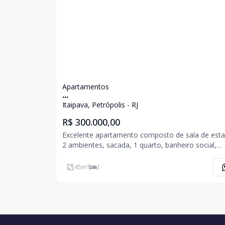
Apartamentos
...
Itaipava, Petrópolis - RJ
R$ 300.000,00
Excelente apartamento composto de sala de est
2 ambientes, sacada, 1 quarto, banheiro social,
cozinha com armários planejados, área de serviç
vaga de garagem. Condomínio com piscina, sauna,
45
m²
1
ducha e salão de festas. Lagos de Itaipava - Cou