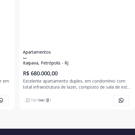
Apartamentos
...
Itaipava, Petrópolis - RJ
R$ 680.000,00
ar em
Excelente apartamento duplex, em condomínio com
total infraestrutura de lazer, composto de sala de estar
o e 01
com cozinha americana com armários planejados,
banheiro social, 2º pavimento com ampla suíte com
70
m²
1
1
closet e 1 vaga de garagem. Área de 70,74m². Condo