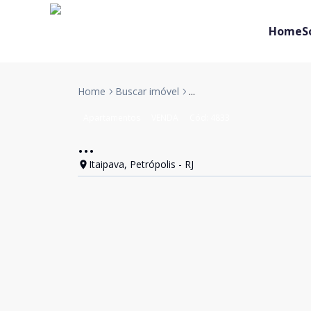
Home
S
Home
Buscar imóvel
...
Apartamentos
VENDA
Cód:
4833
...
Itaipava, Petrópolis - RJ