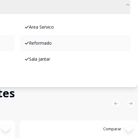
Area Servico
Reformado
Sala Jantar
tes
Previous sl
Nex
Cód:
5175
Comparar