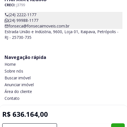
CRECI:
J3799
(24) 2222-1177
(24) 99988-1177
fonseca@fonsecaimoveis.com.br
Estrada União e Indústria, 9600, Loja 01, Itaipava, Petrópolis -
RJ - 25730-735
Navegação rápida
Home
Sobre nós
Buscar imóvel
Anunciar imóvel
Área do cliente
Contato
R$ 636.164,00
Imobiliária Certificada:
Selo de Tecnologia Loft