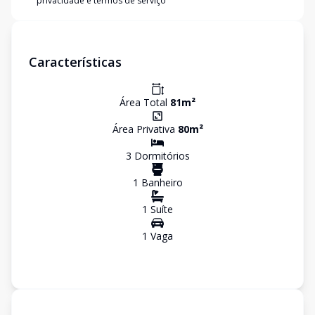
privacidade e termos de serviço
Características
Área Total
81
m²
Área Privativa
80
m²
3
Dormitório
s
1
Banheiro
1
Suíte
1
Vaga