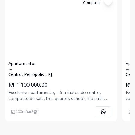
Cód:
6335
Comparar
Có
Apartamentos
Apar
...
...
Centro, Petrópolis - RJ
Cent
R$ 1.100.000,00
R$ 
Excelente apartamento, a 5 minutos do centro,
Exce
composto de sala, três quartos sendo uma suíte,
vara
ampla sala com lareira, banheiro social, área de
com 
serviço, vaga de garagem. Condominío com ótima
port
100
m²
3
1
1
infraestrutura, possuindo piscina adulto/infantil,
sauna seca/