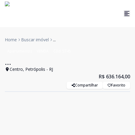
Home
Buscar imóvel
...
Apartamentos
VENDA
Cód:
5745
...
Centro, Petrópolis - RJ
R$ 636.164,00
Compartilhar
Favorito