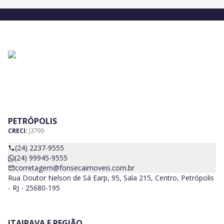
PETRÓPOLIS
CRECI:
J3799
(24) 2237-9555
(24) 99945-9555
corretagem@fonsecaimoveis.com.br
Rua Doutor Nelson de Sá Earp, 95, Sala 215, Centro, Petrópolis
- RJ - 25680-195
ITAIPAVA E REGIÃO