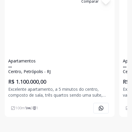
Cód:
6335
Comparar
Có
Apartamentos
Apar
...
...
Centro, Petrópolis - RJ
Cent
R$ 1.100.000,00
R$ 
Excelente apartamento, a 5 minutos do centro,
Exce
composto de sala, três quartos sendo uma suíte,
vara
ampla sala com lareira, banheiro social, área de
com 
serviço, vaga de garagem. Condominío com ótima
port
100
m²
3
1
1
infraestrutura, possuindo piscina adulto/infantil,
sauna seca/