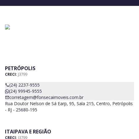
PETRÓPOLIS
CRECI:
J3799
(24) 2237-9555
(24) 99945-9555
corretagem@fonsecaimoveis.com.br
Rua Doutor Nelson de Sá Earp, 95, Sala 215, Centro, Petrópolis
- RJ - 25680-195
ITAIPAVA E REGIÃO
CRECI:
J3799