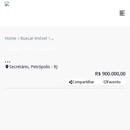
Home
Buscar imóvel
...
Terreno
VENDA
Cód:
5849
...
Secretário, Petrópolis - RJ
R$ 900.000,00
Compartilhar
Favorito