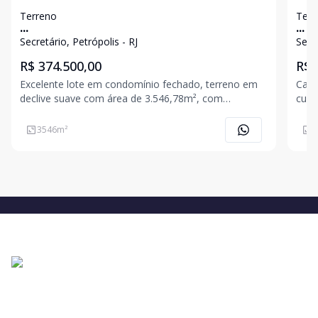
Terreno
Terr
...
...
Secretário, Petrópolis - RJ
Secre
R$ 374.500,00
R$ 
Excelente lote em condomínio fechado, terreno em
Cada
declive suave com área de 3.546,78m², com
cuid
excelente vista, ótima topografia, local tranquilo e
experi
ensolarado. Testada com 53,92m. Condomínio com
local
3546
m²
3
portaria com guarita, pavimentado e com água
casa
própria.