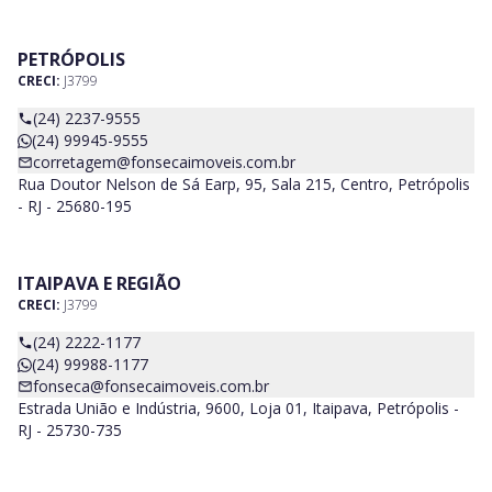
PETRÓPOLIS
CRECI:
J3799
(24) 2237-9555
(24) 99945-9555
corretagem@fonsecaimoveis.com.br
Rua Doutor Nelson de Sá Earp, 95, Sala 215, Centro, Petrópolis
- RJ - 25680-195
ITAIPAVA E REGIÃO
CRECI:
J3799
(24) 2222-1177
(24) 99988-1177
fonseca@fonsecaimoveis.com.br
Estrada União e Indústria, 9600, Loja 01, Itaipava, Petrópolis -
RJ - 25730-735