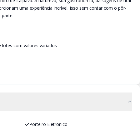
tro de Itaipava. A natureza, sua gastronomia, paisagens de tirar
porcionam uma experiência incrível. Isso sem contar com o pôr-
 parte.
e lotes com valores variados
Porteiro Eletronico