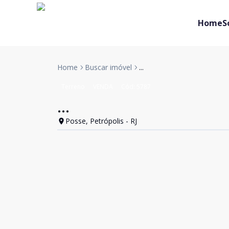
Home
S
Home
Buscar imóvel
...
Terreno
VENDA
Cód:
5787
...
Posse, Petrópolis - RJ