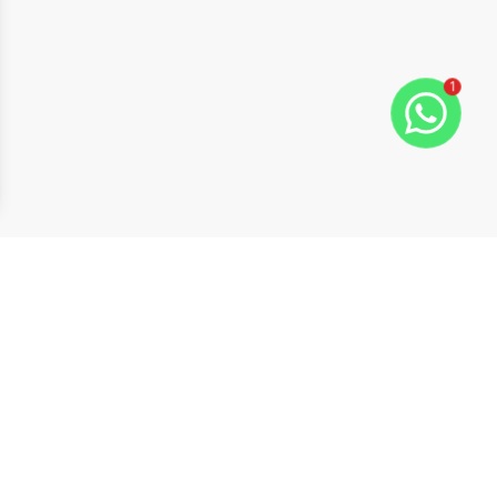
1
ide
t slide
Cód:
5786
Comparar