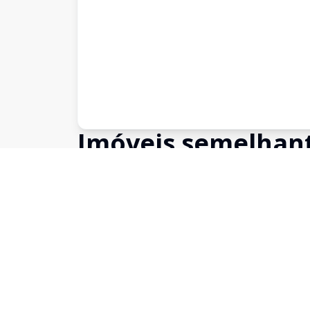
Imóveis semelhan
Confira imóveis semelhantes
Cód:
5758
Comparar