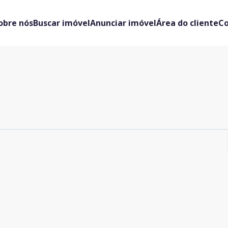
obre nós
Buscar imóvel
Anunciar imóvel
Área do cliente
C