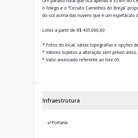
Um paraíso rural que fica apenas a 32 km do Cen
o folego e o ³Circuito Caminhos do Brejal´ pro
do-sol acima das nuvens que é um espetáculo à
Lotes a partir de R$ 435.000,00
* Fotos do local, várias topografias e opções d
* Valores sujeitos a alteração sem prévio aviso.
* Valor anunciado referente ao lote 05.
Infraestrutura
Portaria