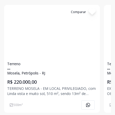
Cód:
4441
Comparar
Có
Terreno
Terr
...
...
Mosela, Petrópolis - RJ
Mose
R$ 220.000,00
R$ 
TERRENO MOSELA - EM LOCAL PRIVILEGIADO, com
EXC
Linda vista e muito sol, 510 m², sendo 13m² de
OBS
frente e 58m² de fundos.
500
m²
2