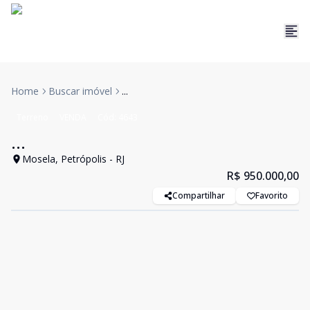
Home
Buscar imóvel
...
Terreno
VENDA
Cód:
4643
...
Mosela, Petrópolis - RJ
R$ 950.000,00
Compartilhar
Favorito