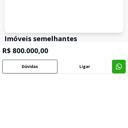
Imóveis semelhantes
Confira imóveis semelhantes
R$ 800.000,00
Dúvidas
Ligar
Cód:
4546
Comparar
Có