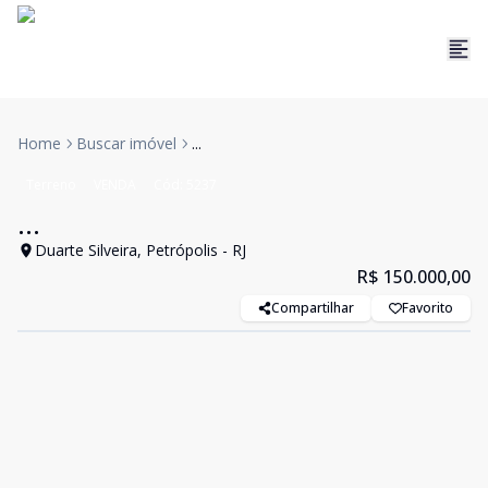
Home
Buscar imóvel
...
Terreno
VENDA
Cód:
5237
...
Duarte Silveira, Petrópolis - RJ
R$ 150.000,00
Compartilhar
Favorito