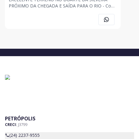
PRÓXIMO DA CHEGADA E SAÍDA PARA O RIO - Com
aproximadamente 2.064m2, boa topografia, beira de
rua, serve tanto para comércio como para residência.
PETRÓPOLIS
CRECI:
J3799
(24) 2237-9555