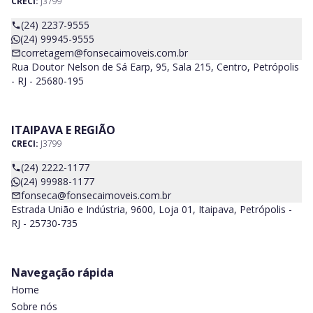
CRECI:
J3799
(24) 2237-9555
(24) 99945-9555
corretagem@fonsecaimoveis.com.br
Rua Doutor Nelson de Sá Earp, 95, Sala 215, Centro, Petrópolis
- RJ - 25680-195
ITAIPAVA E REGIÃO
CRECI:
J3799
(24) 2222-1177
(24) 99988-1177
fonseca@fonsecaimoveis.com.br
Estrada União e Indústria, 9600, Loja 01, Itaipava, Petrópolis -
RJ - 25730-735
Navegação rápida
Home
Sobre nós