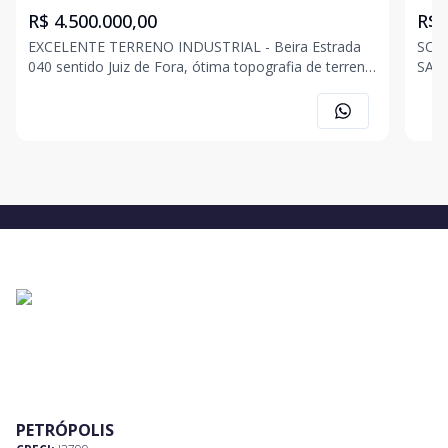
R$ 4.500.000,00
R$ 
EXCELENTE TERRENO INDUSTRIAL - Beira Estrada
SON
040 sentido Juiz de Fora, ótima topografia de terreno
SAIR
de 67.000m2, e com a possibilidade de 12.000m2 de
serr
área para a construção.
luga
PETRÓPOLIS