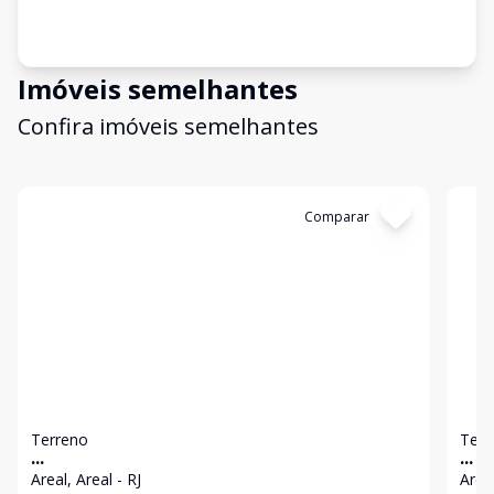
Imóveis semelhantes
Confira imóveis semelhantes
Cód:
2711
Comparar
Có
Terreno
Terr
...
...
Areal, Areal - RJ
Areal