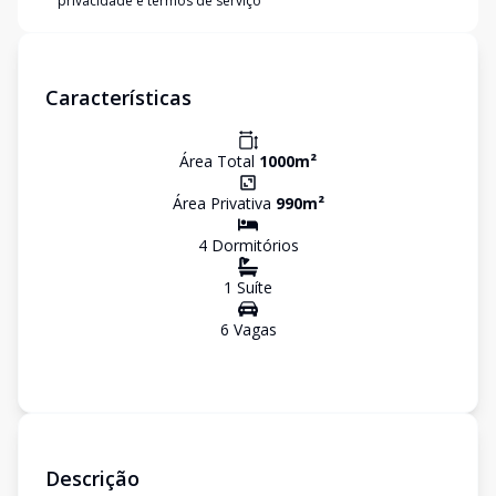
privacidade e termos de serviço
Características
Área Total
1000
m²
Área Privativa
990
m²
4
Dormitório
s
1
Suíte
6
Vaga
s
Descrição