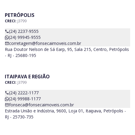
PETRÓPOLIS
CRECI:
J3799
(24) 2237-9555
(24) 99945-9555
corretagem@fonsecaimoveis.com.br
Rua Doutor Nelson de Sá Earp, 95, Sala 215, Centro, Petrópolis
- RJ - 25680-195
ITAIPAVA E REGIÃO
CRECI:
J3799
(24) 2222-1177
(24) 99988-1177
fonseca@fonsecaimoveis.com.br
Estrada União e Indústria, 9600, Loja 01, Itaipava, Petrópolis -
RJ - 25730-735