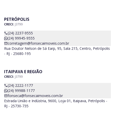
PETRÓPOLIS
CRECI:
J3799
(24) 2237-9555
(24) 99945-9555
corretagem@fonsecaimoveis.com.br
Rua Doutor Nelson de Sá Earp, 95, Sala 215, Centro, Petrópolis
- RJ - 25680-195
ITAIPAVA E REGIÃO
CRECI:
J3799
(24) 2222-1177
(24) 99988-1177
fonseca@fonsecaimoveis.com.br
Estrada União e Indústria, 9600, Loja 01, Itaipava, Petrópolis -
RJ - 25730-735