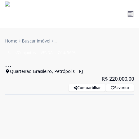
Home
Buscar imóvel
...
Salas/Conjuntos
VENDA
Cód:
5693
...
Quarteirão Brasileiro, Petrópolis - RJ
R$ 220.000,00
Compartilhar
Favorito