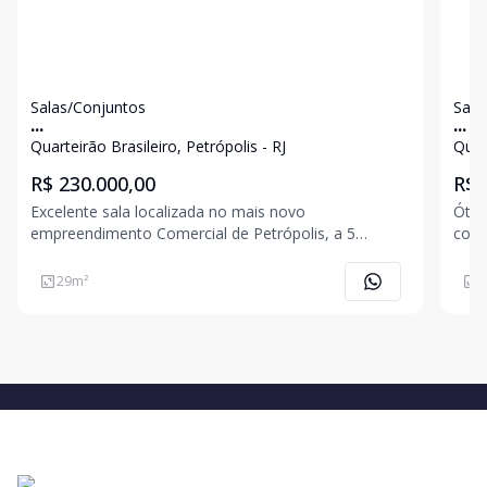
Salas/Conjuntos
Sala
...
...
Quarteirão Brasileiro, Petrópolis - RJ
Quart
R$ 230.000,00
R$ 
Excelente sala localizada no mais novo
Ótim
empreendimento Comercial de Petrópolis, a 5
come
minutos do Centro. Com aproximadamente 30m²,
comp
mobilia, ar condicionado, banheiro e 1 vaga. O
Cond
29
m²
2
Condomínio oferece auditório, espaço Zen, trilhas,
esta
estacionamento rotativo, a
local