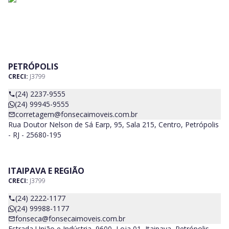
PETRÓPOLIS
CRECI:
J3799
(24) 2237-9555
(24) 99945-9555
corretagem@fonsecaimoveis.com.br
Rua Doutor Nelson de Sá Earp, 95, Sala 215, Centro, Petrópolis
- RJ - 25680-195
ITAIPAVA E REGIÃO
CRECI:
J3799
(24) 2222-1177
(24) 99988-1177
fonseca@fonsecaimoveis.com.br
Estrada União e Indústria, 9600, Loja 01, Itaipava, Petrópolis -