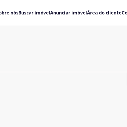
obre nós
Buscar imóvel
Anunciar imóvel
Área do cliente
C