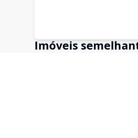
Imóveis semelhan
Confira imóveis semelhantes
Cód:
6417
Comparar