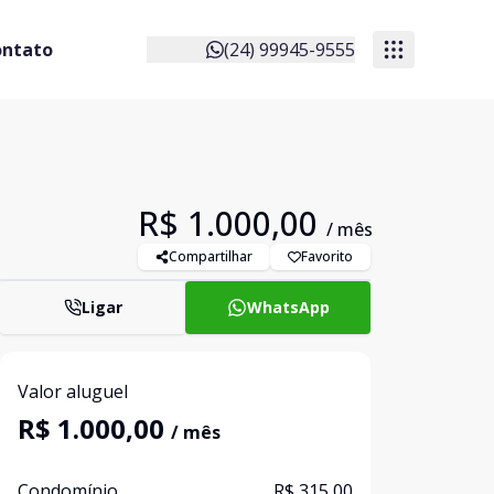
ontato
(24) 99945-9555
R$ 1.000,00
/ mês
Compartilhar
Favorito
Ligar
WhatsApp
Valor aluguel
R$ 1.000,00
/ mês
Condomínio
R$ 315,00