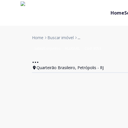
Home
S
Home
Buscar imóvel
...
Salas/Conjuntos
ALUGUEL
Cód:
3053
...
Quarteirão Brasileiro, Petrópolis - RJ