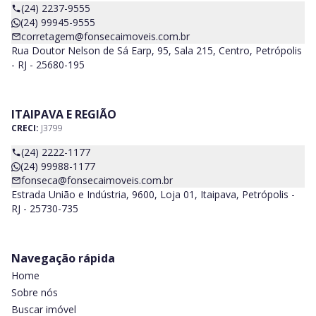
(24) 2237-9555
(24) 99945-9555
corretagem@fonsecaimoveis.com.br
Rua Doutor Nelson de Sá Earp, 95, Sala 215, Centro, Petrópolis
- RJ - 25680-195
ITAIPAVA E REGIÃO
CRECI:
J3799
(24) 2222-1177
(24) 99988-1177
fonseca@fonsecaimoveis.com.br
Estrada União e Indústria, 9600, Loja 01, Itaipava, Petrópolis -
RJ - 25730-735
Navegação rápida
Home
Sobre nós
Buscar imóvel