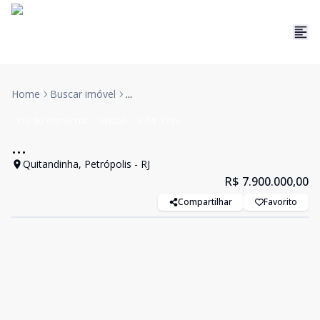
Home
Buscar imóvel
...
Predio Comercial
VENDA
Cód:
5736
...
Quitandinha, Petrópolis - RJ
R$ 7.900.000,00
Compartilhar
Favorito