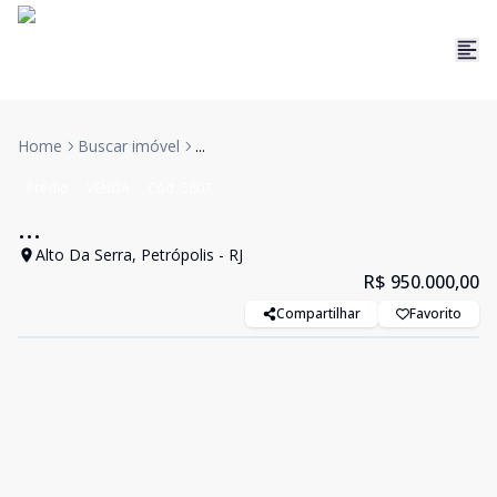
Home
Buscar imóvel
...
Prédio
VENDA
Cód:
5607
...
Alto Da Serra, Petrópolis - RJ
R$ 950.000,00
Compartilhar
Favorito