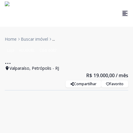
Home
Buscar imóvel
...
Loja
ALUGUEL
Cód:
6087
...
Valparaíso, Petrópolis - RJ
R$ 19.000,00
/ mês
Compartilhar
Favorito