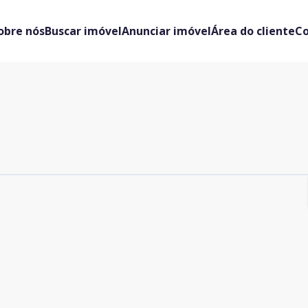
obre nós
Buscar imóvel
Anunciar imóvel
Área do cliente
C