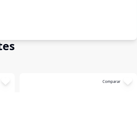
tes
Cód:
6141
Comparar