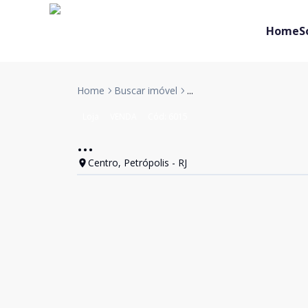
Home
S
Home
Buscar imóvel
...
Loja
VENDA
Cód:
6015
...
Centro, Petrópolis - RJ