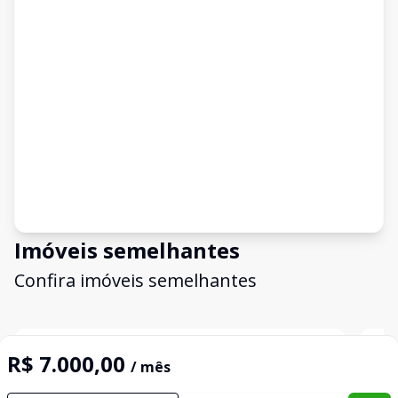
Imóveis semelhantes
Confira imóveis semelhantes
Cód:
2101
Comparar
Có
R$ 7.000,00
/ mês