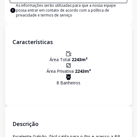
As informações serão utilizadas para que a nossa equipe
possa entrar em contato de acordo com a
política de
privacidade e termos de serviço
Características
Área Total
2243
m²
Área Privativa
2243
m²
8
Banheiro
s
Descrição
Excelente Galpão, fácil saída para o Rio e acesso a BR-