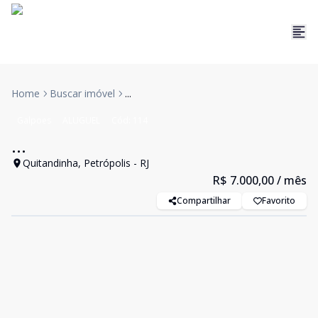
Home
Buscar imóvel
...
Galpoes
ALUGUEL
Cód:
114
...
Quitandinha, Petrópolis - RJ
R$ 7.000,00
/ mês
Compartilhar
Favorito