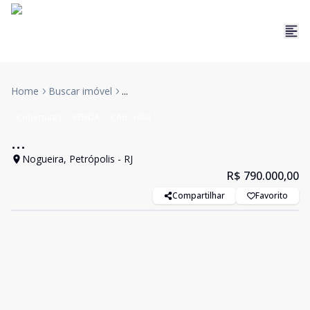
Home
Buscar imóvel
...
Coberturas
VENDA
Cód:
3404
...
Nogueira, Petrópolis - RJ
R$ 790.000,00
Compartilhar
Favorito