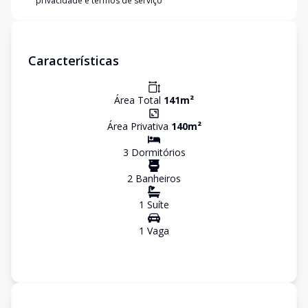
privacidade e termos de serviço
Características
Área Total
141
m²
Área Privativa
140
m²
3
Dormitório
s
2
Banheiro
s
1
Suíte
1
Vaga