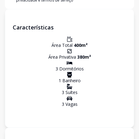
privacidade e termos de serviço
Características
Área Total
400
m²
Área Privativa
380
m²
3
Dormitório
s
1
Banheiro
3
Suíte
s
3
Vaga
s