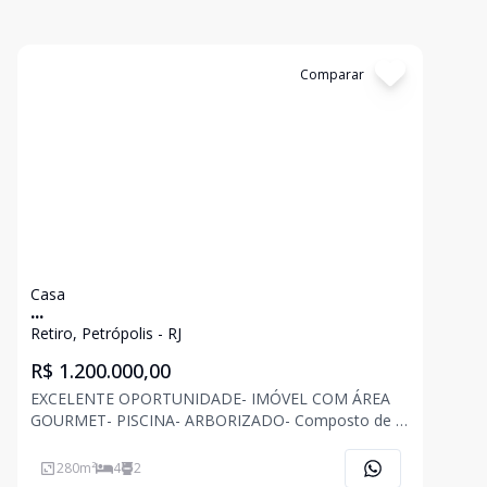
Cód:
5196
Comparar
Casa
...
Retiro, Petrópolis - RJ
R$ 1.200.000,00
EXCELENTE OPORTUNIDADE- IMÓVEL COM ÁREA
GOURMET- PISCINA- ARBORIZADO- Composto de 2
Pavimentos: Sala ampla, 4 quartos (sendo 1 suíte
com closet), 3 banheiros, lavabo, cozinha, copa,
280
m²
4
2
escritório, área de serviço. Obs: Água de mina.