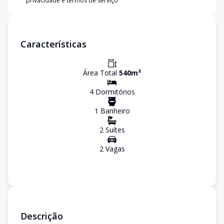
privacidade e termos de serviço
Características
Área Total
540
m²
4
Dormitório
s
1
Banheiro
2
Suíte
s
2
Vaga
s
Descrição