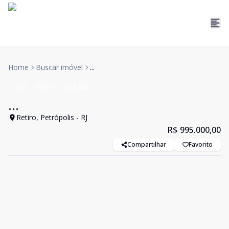
Home
Buscar imóvel
...
Casa
VENDA
Cód:
886
...
Retiro, Petrópolis - RJ
R$ 995.000,00
Compartilhar
Favorito