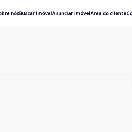
obre nós
Buscar imóvel
Anunciar imóvel
Área do cliente
C