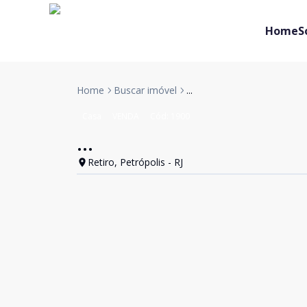
Home
S
Home
Buscar imóvel
...
Casa
VENDA
Cód:
1900
...
Retiro, Petrópolis - RJ