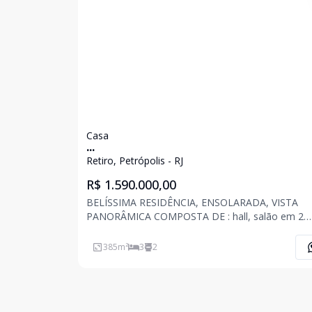
Casa
...
Retiro, Petrópolis - RJ
R$ 1.590.000,00
BELÍSSIMA RESIDÊNCIA, ENSOLARADA, VISTA
PANORÂMICA COMPOSTA DE : hall, salão em 2
ambientes com varandas e lareira e tábua corrida,
de estar, sala de tv, 3 quartos todos com armário
385
m²
3
2
embutidos sendo um suíte master com closet, hid
varanda e split,