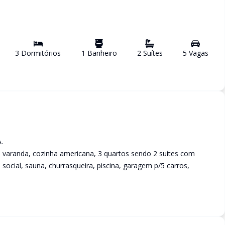
3
Dormitório
s
1
Banheiro
2
Suíte
s
5
Vaga
s
.
 varanda, cozinha americana, 3 quartos sendo 2 suítes com
 social, sauna, churrasqueira, piscina, garagem p/5 carros,