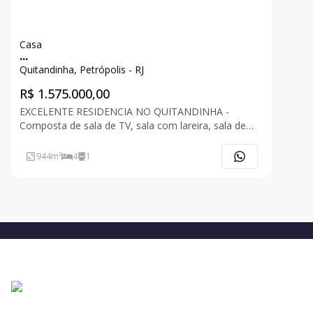
Casa
...
Quitandinha, Petrópolis - RJ
R$ 1.575.000,00
EXCELENTE RESIDENCIA NO QUITANDINHA -
Composta de sala de TV, sala com lareira, sala de
inverno, sala de jantar, 4 quartos sendo 1 suíte com
closet e outra suíte com sala, banheiro social,
944
m²
4
1
lavabo, cozinha, despensa, lavanderia, dependência
empregada, chur