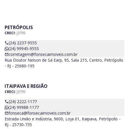
PETRÓPOLIS
CRECI:
J3799
(24) 2237-9555
(24) 99945-9555
corretagem@fonsecaimoveis.com.br
Rua Doutor Nelson de Sá Earp, 95, Sala 215, Centro, Petrópolis
- RJ - 25680-195
ITAIPAVA E REGIÃO
CRECI:
J3799
(24) 2222-1177
(24) 99988-1177
fonseca@fonsecaimoveis.com.br
Estrada União e Indústria, 9600, Loja 01, Itaipava, Petrópolis -
RJ - 25730-735