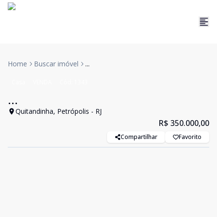
Home
Buscar imóvel
...
Casa
VENDA
Cód:
1343
...
Quitandinha, Petrópolis - RJ
R$ 350.000,00
Compartilhar
Favorito