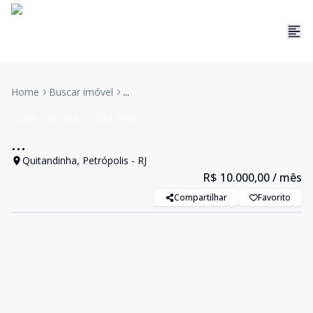
Home
Buscar imóvel
...
Casa
ALUGUEL
Cód:
5560
...
Quitandinha, Petrópolis - RJ
R$ 10.000,00
/ mês
Compartilhar
Favorito