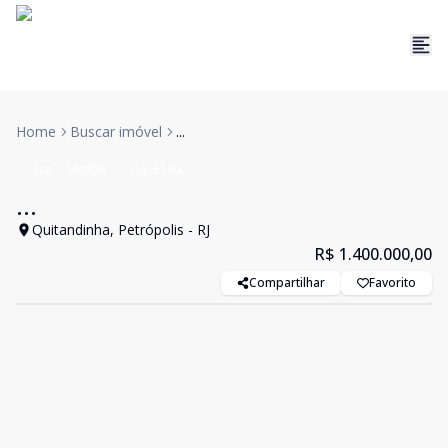
Home
Buscar imóvel
...
Casa
VENDA
Cód:
6169
...
Quitandinha, Petrópolis - RJ
R$ 1.400.000,00
Compartilhar
Favorito