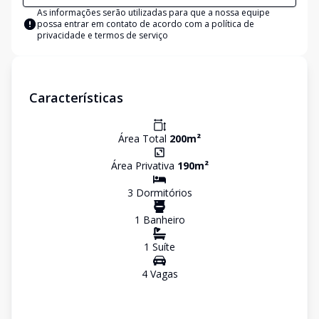
As informações serão utilizadas para que a nossa equipe
possa entrar em contato de acordo com a
política de
privacidade e termos de serviço
Características
Área Total
200
m²
Área Privativa
190
m²
3
Dormitório
s
1
Banheiro
1
Suíte
4
Vaga
s