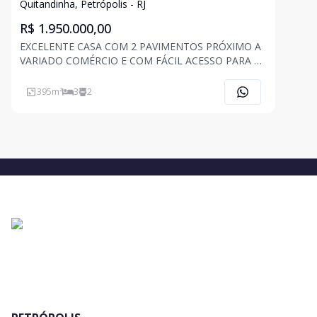
Quitandinha, Petrópolis - RJ
R$ 1.950.000,00
EXCELENTE CASA COM 2 PAVIMENTOS PRÓXIMO A
VARIADO COMÉRCIO E COM FÁCIL ACESSO PARA O
RIO DE JANEIRO. 1º pavimento composta de hall de
entrada, sala com varanda, lareira elétrica, bar com
395
m²
3
2
adega, sala de TV (podendo ser revertida para um
quarto), cozinha