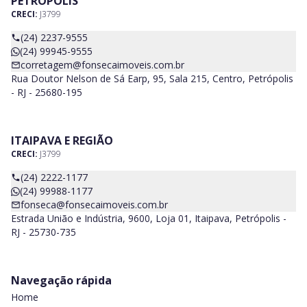
PETRÓPOLIS
CRECI:
J3799
(24) 2237-9555
(24) 99945-9555
corretagem@fonsecaimoveis.com.br
Rua Doutor Nelson de Sá Earp, 95, Sala 215, Centro, Petrópolis
- RJ - 25680-195
ITAIPAVA E REGIÃO
CRECI:
J3799
(24) 2222-1177
(24) 99988-1177
fonseca@fonsecaimoveis.com.br
Estrada União e Indústria, 9600, Loja 01, Itaipava, Petrópolis -
RJ - 25730-735
Navegação rápida
Home