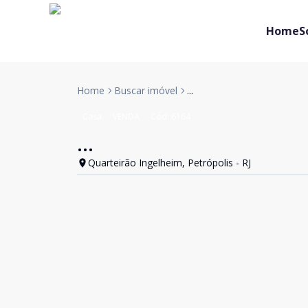
Home
S
Home
Buscar imóvel
...
Casa
VENDA
Cód:
6164
...
Quarteirão Ingelheim, Petrópolis - RJ