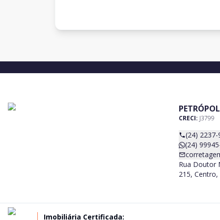
PETRÓPOL
CRECI:
J3799
(24) 2237-
(24) 99945
corretage
Rua Doutor N
215, Centro, 
Imobiliária Certificada: