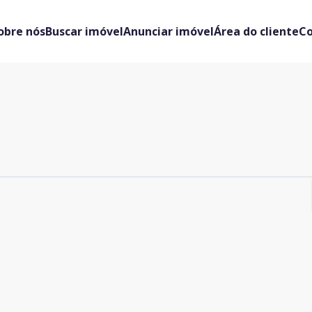
obre nós
Buscar imóvel
Anunciar imóvel
Área do cliente
C