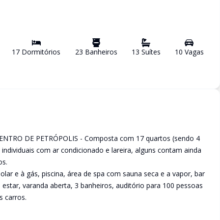
17
Dormitório
s
23
Banheiro
s
13
Suíte
s
10
Vaga
s
TRO DE PETRÓPOLIS - Composta com 17 quartos (sendo 4
s individuais com ar condicionado e lareira, alguns contam ainda
os.
lar e à gás, piscina, área de spa com sauna seca e a vapor, bar
e estar, varanda aberta, 3 banheiros, auditório para 100 pessoas
 carros.