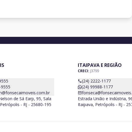
IS
ITAIPAVA E REGIÃO
CRECI:
J3799
9555
(24) 2222-1177
-9555
(24) 99988-1177
m@fonsecaimoveis.com.br
fonseca@fonsecaimoveis
elson de Sá Earp, 95, Sala
Estrada União e Indústria, 9
Petrópolis - RJ - 25680-195
Itaipava, Petrópolis - RJ - 2