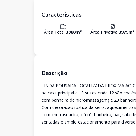
Características
Área Total
3980
m²
Área Privativa
3979
m²
Descrição
LINDA POUSADA LOCALIZADA PRÓXIMA AO CEN
na casa principal e 13 suítes onde 12 são chalé
com banheira de hidromassagem) e 23 banheir
Com decoração rústica da serra, aquecimento so
com churrasqueira, ofurô, banheira, bar, sala d
sentadas e amplo estacionamento para diversos