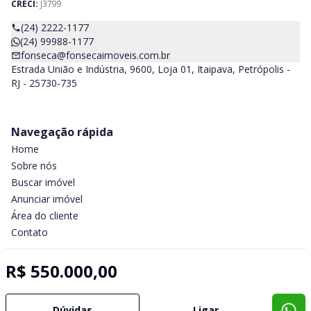
CRECI:
J3799
(24) 2222-1177
(24) 99988-1177
fonseca@fonsecaimoveis.com.br
Estrada União e Indústria, 9600, Loja 01, Itaipava, Petrópolis -
RJ - 25730-735
Navegação rápida
Home
Sobre nós
Buscar imóvel
Anunciar imóvel
Área do cliente
Contato
R$ 550.000,00
Imobiliária Certificada:
Selo de Tecnologia Loft
Dúvidas
Ligar