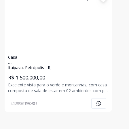
Casa
...
Itaipava, Petrópolis - RJ
R$ 1.500.000,00
Excelente vista para o verde e montanhas, com casa
composta de sala de estar em 02 ambientes com pé
direito alto, lareira, varanda, 03 quartos com
armários (sendo 01 suíte com ar e com varanda
380
m²
5
1
fechada), banheiro social, sala íntima, cozinha
americana em c