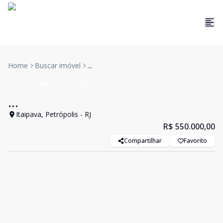
Home
Buscar imóvel
...
Casa
VENDA
Cód:
6359
...
Itaipava, Petrópolis - RJ
R$ 550.000,00
Compartilhar
Favorito