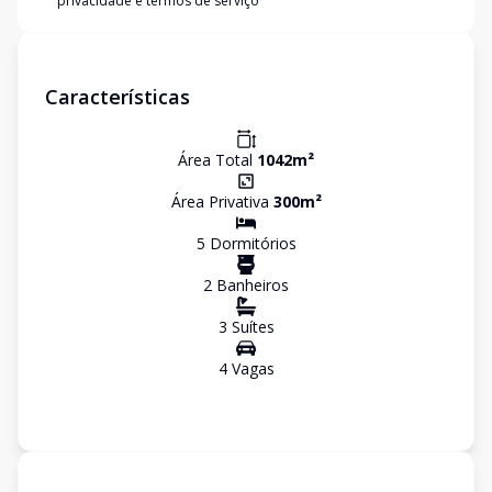
privacidade e termos de serviço
Características
Área Total
1042
m²
Área Privativa
300
m²
5
Dormitório
s
2
Banheiro
s
3
Suíte
s
4
Vaga
s