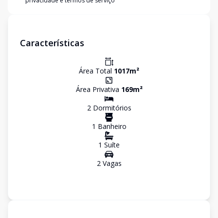
privacidade e termos de serviço
Características
Área Total
1017
m²
Área Privativa
169
m²
2
Dormitório
s
1
Banheiro
1
Suíte
2
Vaga
s