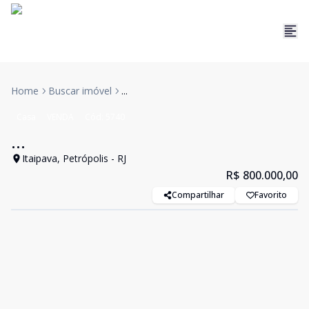
Home
Buscar imóvel
...
Casa
VENDA
Cód:
5740
...
Itaipava, Petrópolis - RJ
R$ 800.000,00
Compartilhar
Favorito