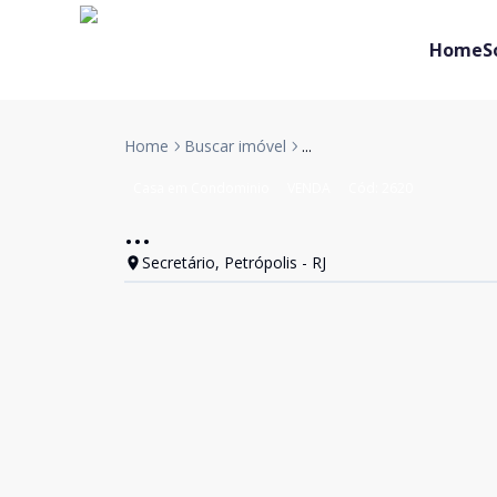
Home
S
Home
Buscar imóvel
...
Casa em Condominio
VENDA
Cód:
2620
...
Secretário, Petrópolis - RJ