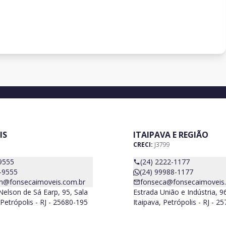
IS
ITAIPAVA E REGIÃO
CRECI:
J3799
9555
(24) 2222-1177
-9555
(24) 99988-1177
m@fonsecaimoveis.com.br
fonseca@fonsecaimoveis
elson de Sá Earp, 95, Sala
Estrada União e Indústria, 9
Petrópolis - RJ - 25680-195
Itaipava, Petrópolis - RJ - 2