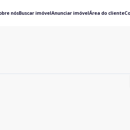
obre nós
Buscar imóvel
Anunciar imóvel
Área do cliente
C