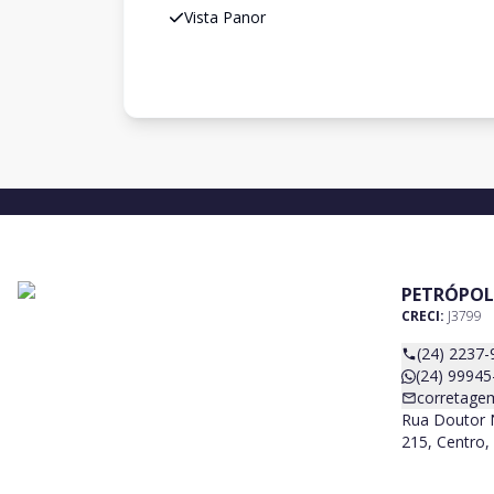
Vista Panor
PETRÓPOL
CRECI:
J3799
(24) 2237-
(24) 99945
corretage
Rua Doutor N
215, Centro, 