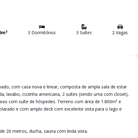
0
m²
3
Dormitório
s
3
Suíte
s
2
Vaga
s
hado, com casa nova e linear, composta de ampla sala de estar
a, lavabo, cozinha americana, 2 suítes (sendo uma com closet),
nexo com suíte de hóspedes. Terreno com área de 1.800m² e
solarado e com amplo deck com excelente vista para o lago e
de 20 metros, ducha, sauna com linda vista.