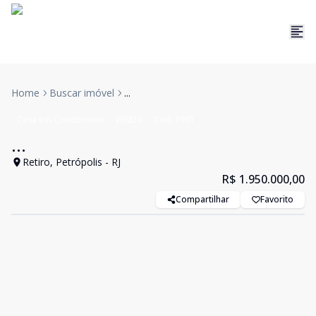
Home
Buscar imóvel
...
Casa em Condominio
VENDA
Cód:
1901
...
Retiro, Petrópolis - RJ
R$ 1.950.000,00
Compartilhar
Favorito