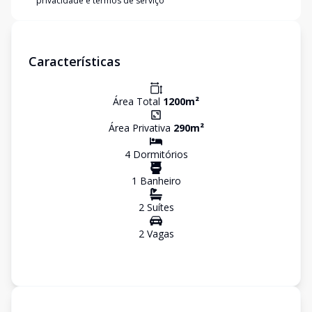
privacidade e termos de serviço
Características
Área Total
1200
m²
Área Privativa
290
m²
4
Dormitório
s
1
Banheiro
2
Suíte
s
2
Vaga
s