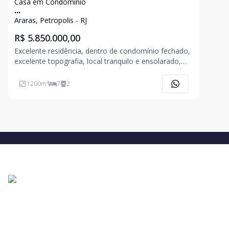
Casa em Condominio
...
Araras, Petropolis - RJ
R$ 5.850.000,00
Excelente residência, dentro de condomínio fechado,
excelente topografia, local tranquilo e ensolarado,
com casa principal composta de hall, ampla sala de
estar com lareira, varandão em L, jardim de inverno,
1200
m²
7
2
bar, sala de jantar, lavabo, roupeiro e armário