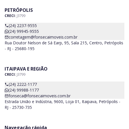
PETRÓPOLIS
CRECI:
J3799
(24) 2237-9555
(24) 99945-9555
corretagem@fonsecaimoveis.com.br
Rua Doutor Nelson de Sá Earp, 95, Sala 215, Centro, Petrópolis
- RJ - 25680-195
ITAIPAVA E REGIÃO
CRECI:
J3799
(24) 2222-1177
(24) 99988-1177
fonseca@fonsecaimoveis.com.br
Estrada União e Indústria, 9600, Loja 01, Itaipava, Petrópolis -
RJ - 25730-735
Navegação rápida