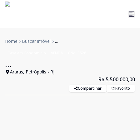
Home
Buscar imóvel
...
Casa em Condominio
VENDA
Cód:
3528
...
Araras, Petrópolis - RJ
R$ 5.500.000,00
Compartilhar
Favorito