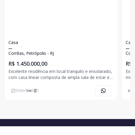
Casa
Cas
...
...
Corrêas, Petrópolis - RJ
Corr
R$ 1.450.000,00
R$ 
Excelente residência em local tranquilo e ensolarado,
Exce
com casa linear composta de ampla sala de estar em
muit
3 ambientes, lareira, varanda fechada e envidraçada,
vara
mezanino com bar (sala jogos), 5 quartos (sendo 4
sala
550
m²
5
1
5
suítes com armários), banheiro social, cozinha,
chur
cozi