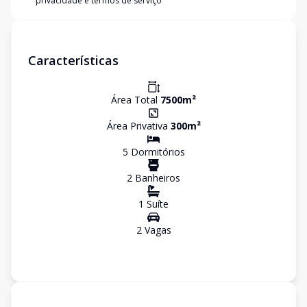
privacidade e termos de serviço
Características
Área Total
7500
m²
Área Privativa
300
m²
5
Dormitório
s
2
Banheiro
s
1
Suíte
2
Vaga
s