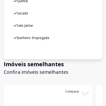
Quintal
Sacada
Sala Jantar
Banheiro Empregada
Imóveis semelhantes
Confira imóveis semelhantes
Cód:
5814
Comparar
Có