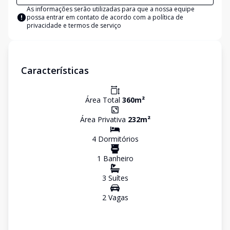
As informações serão utilizadas para que a nossa equipe
possa entrar em contato de acordo com a
política de
privacidade e termos de serviço
Características
Área Total
360
m²
Área Privativa
232
m²
4
Dormitório
s
1
Banheiro
3
Suíte
s
2
Vaga
s