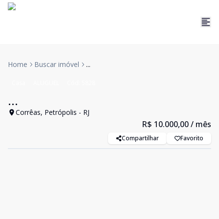
Home
Buscar imóvel
...
Casa
ALUGUEL
Cód:
5828
...
Corrêas, Petrópolis - RJ
R$ 10.000,00
/ mês
Compartilhar
Favorito