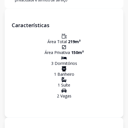
privacidade e termos de serviço
Características
Área Total
219
m²
Área Privativa
150
m²
3
Dormitório
s
1
Banheiro
1
Suíte
2
Vaga
s