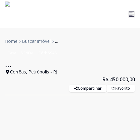
Home
Buscar imóvel
...
Casa
VENDA
Cód:
5948
...
Corrêas, Petrópolis - RJ
R$ 450.000,00
Compartilhar
Favorito