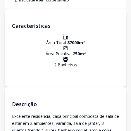
privacidade e termos de serviço
Características
Área Total
87000
m²
Área Privativa
250
m²
2
Banheiro
s
Descrição
Excelente residência, casa principal composta de sala de
estar em 2 ambientes, varanda, sala de jantar, 3
quartos (sendo 1 suíte), banheiro social, ampla copa-