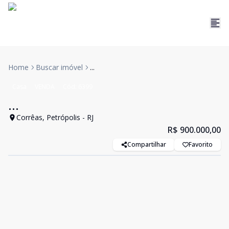
Home
Buscar imóvel
...
Casa
VENDA
Cód:
6399
...
Corrêas, Petrópolis - RJ
R$ 900.000,00
Compartilhar
Favorito