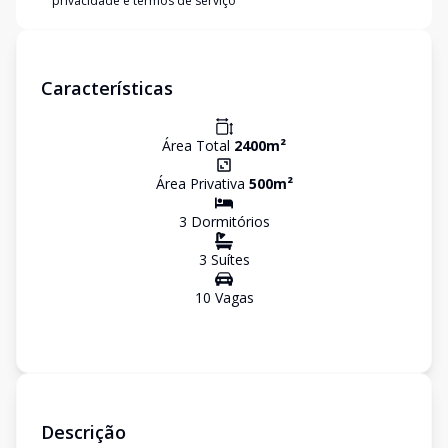
privacidade e termos de serviço
Características
Área Total
2400
m²
Área Privativa
500
m²
3
Dormitório
s
3
Suíte
s
10
Vaga
s
Descrição