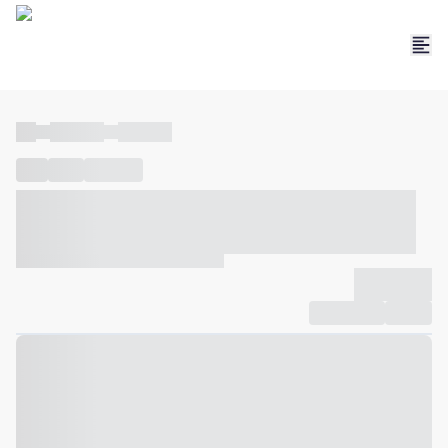
----
----- -----
----- -----
----
-----
---- ------
----- ----- -- ------ ---- ---- -- ----- ----- -----
--- ------
----- ----- -- ------ ----- ----- -- ------
-------------
Compartilhar
Favorito