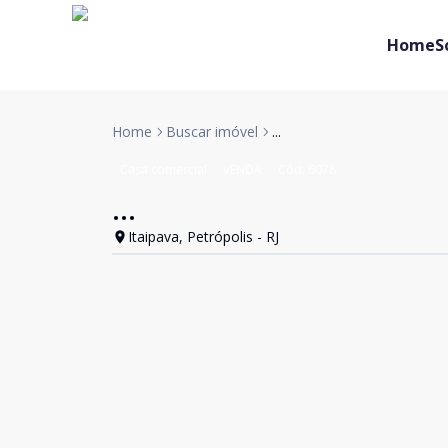
Home
S
Home
Buscar imóvel
...
Casa comercial
VENDA
Cód:
6078
...
Itaipava, Petrópolis - RJ