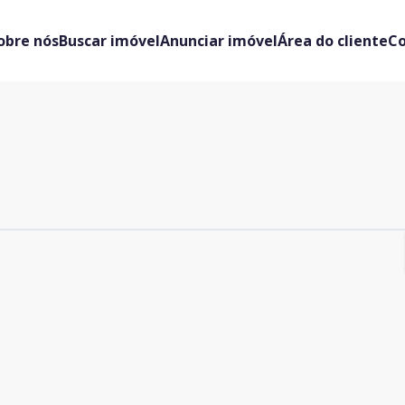
obre nós
Buscar imóvel
Anunciar imóvel
Área do cliente
C