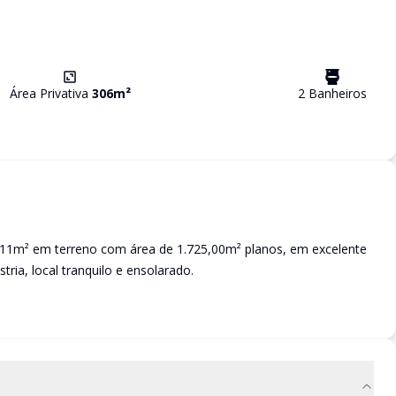
Área Privativa
306
m²
2
Banheiro
s
6,11m² em terreno com área de 1.725,00m² planos, em excelente
tria, local tranquilo e ensolarado.