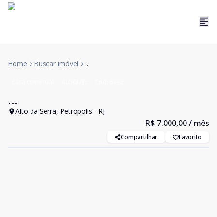
Home
Buscar imóvel
...
Casa comercial
ALUGUEL
Cód:
6392
...
Alto da Serra, Petrópolis - RJ
R$ 7.000,00
/ mês
Compartilhar
Favorito