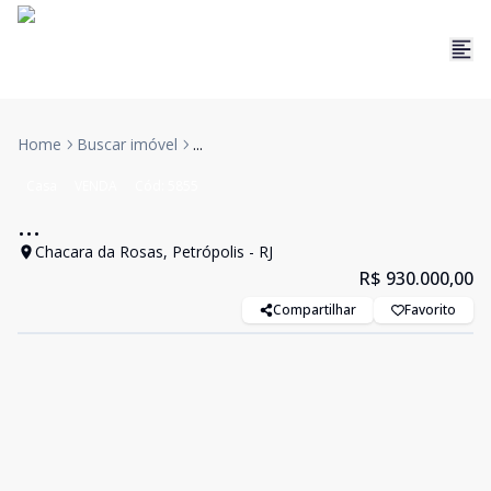
Home
Buscar imóvel
...
Casa
VENDA
Cód:
5855
...
Chacara da Rosas, Petrópolis - RJ
R$ 930.000,00
Compartilhar
Favorito