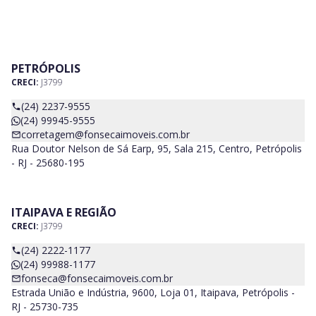
PETRÓPOLIS
CRECI:
J3799
(24) 2237-9555
(24) 99945-9555
corretagem@fonsecaimoveis.com.br
Rua Doutor Nelson de Sá Earp, 95, Sala 215, Centro, Petrópolis
- RJ - 25680-195
ITAIPAVA E REGIÃO
CRECI:
J3799
(24) 2222-1177
(24) 99988-1177
fonseca@fonsecaimoveis.com.br
Estrada União e Indústria, 9600, Loja 01, Itaipava, Petrópolis -
RJ - 25730-735