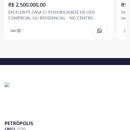
R$ 2.500.000,00
R$ 
EXCELENTE CASA C/ POSSIBILIDADE DE USO
Exce
COMERCIAL OU RESIDENCIAL - NO CENTRO
sala
HISTÓRICO - Composta de: Hall, varanda, 2 salas
desp
amplas, escritório, 6 quartos, 5 banheiros, cozinha,
para
6
2
1
área de serviço, jardim e ampla área externa. OBS: A
Vaga de garagem é descob
PETRÓPOLIS
CRECI:
J3799