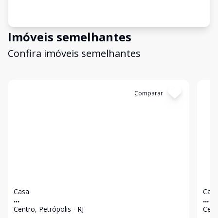
Imóveis semelhantes
Confira imóveis semelhantes
Cód:
4725
Comparar
Có
Casa
Cas
...
...
Centro, Petrópolis - RJ
Cent