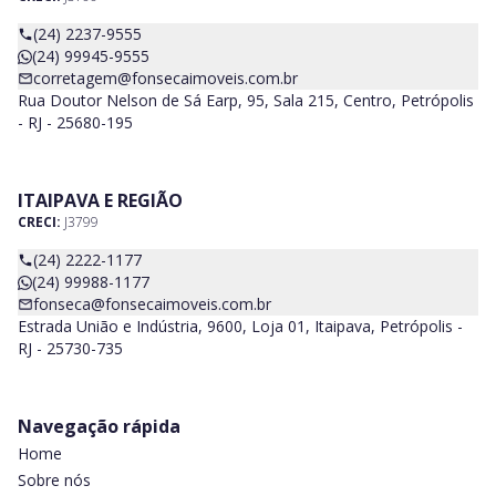
(24) 2237-9555
(24) 99945-9555
corretagem@fonsecaimoveis.com.br
Rua Doutor Nelson de Sá Earp, 95, Sala 215, Centro, Petrópolis
- RJ - 25680-195
ITAIPAVA E REGIÃO
CRECI:
J3799
(24) 2222-1177
(24) 99988-1177
fonseca@fonsecaimoveis.com.br
Estrada União e Indústria, 9600, Loja 01, Itaipava, Petrópolis -
RJ - 25730-735
Navegação rápida
Home
Sobre nós