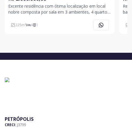
Excente residência com ótima localização em local
Resi
nobre composta por sala em 3 ambientes, 4 quartos,
banh
sendo 3 suítes, sótão habitável, banheiro social,
resi
cozinha, lavanderia, anexo com 2 quartos, jardim,
poss
225
m²
4
1
1
canil garagem fechada para um carro e
estacionamento p
PETRÓPOLIS
CRECI:
J3799