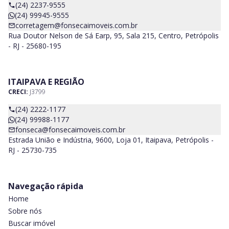
(24) 2237-9555
(24) 99945-9555
corretagem@fonsecaimoveis.com.br
Rua Doutor Nelson de Sá Earp, 95, Sala 215, Centro, Petrópolis
- RJ - 25680-195
ITAIPAVA E REGIÃO
CRECI:
J3799
(24) 2222-1177
(24) 99988-1177
fonseca@fonsecaimoveis.com.br
Estrada União e Indústria, 9600, Loja 01, Itaipava, Petrópolis -
RJ - 25730-735
Navegação rápida
Home
Sobre nós
Buscar imóvel