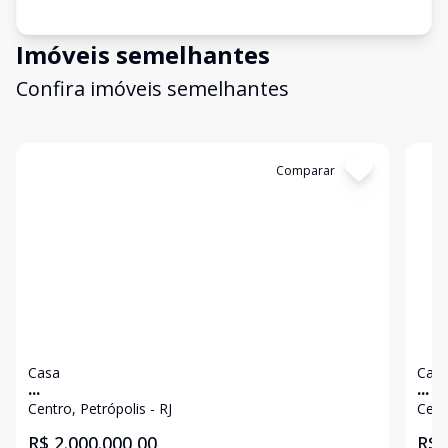
Imóveis semelhantes
Confira imóveis semelhantes
Cód:
4712
Comparar
Có
Casa
Cas
...
...
Centro, Petrópolis - RJ
Cent
R$ 2.000.000,00
R$ 