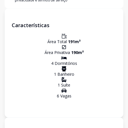
privacidade e termos de serviço
Características
Área Total
191
m²
Área Privativa
190
m²
4
Dormitório
s
1
Banheiro
1
Suíte
6
Vaga
s