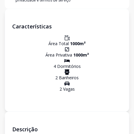
privacidade e termos de serviço
Características
Área Total
1000
m²
Área Privativa
1000
m²
4
Dormitório
s
2
Banheiro
s
2
Vaga
s
Descrição