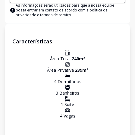
As informações serão utilizadas para que a nossa equipe
possa entrar em contato de acordo com a
política de
privacidade e termos de serviço
Características
Área Total
240
m²
Área Privativa
239
m²
4
Dormitório
s
3
Banheiro
s
1
Suíte
4
Vaga
s