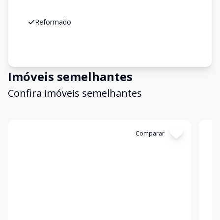
Reformado
Imóveis semelhantes
Confira imóveis semelhantes
Cód:
2678
Comparar
Có