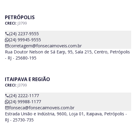
PETRÓPOLIS
CRECI:
J3799
(24) 2237-9555
(24) 99945-9555
corretagem@fonsecaimoveis.com.br
Rua Doutor Nelson de Sá Earp, 95, Sala 215, Centro, Petrópolis
- RJ - 25680-195
ITAIPAVA E REGIÃO
CRECI:
J3799
(24) 2222-1177
(24) 99988-1177
fonseca@fonsecaimoveis.com.br
Estrada União e Indústria, 9600, Loja 01, Itaipava, Petrópolis -
RJ - 25730-735