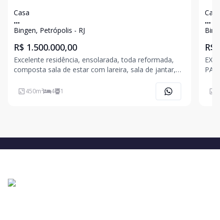
Casa
Cas
...
...
Bingen, Petrópolis - RJ
Bing
R$ 1.500.000,00
R$ 
Excelente residência, ensolarada, toda reformada,
EXC
composta sala de estar com lareira, sala de jantar,
PARA
varanda, 4 quartos (sendo 3 suítes - 1 master), sala
com 
de TV, cozinha planejada, banheiro social, lavanderia,
com 
450
m²
4
1
3
escritório, área goumet, sauna seca, quintal
com 
Casa