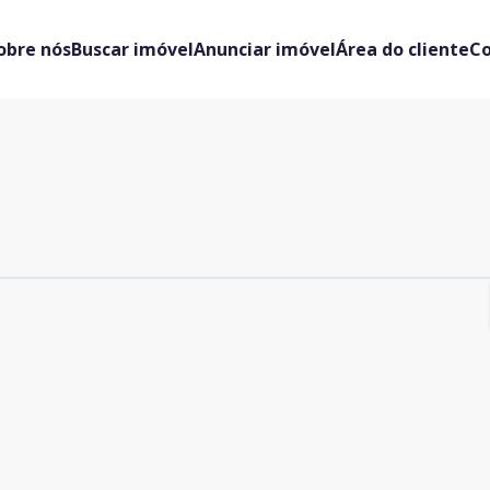
obre nós
Buscar imóvel
Anunciar imóvel
Área do cliente
C