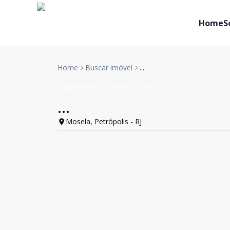
Home
S
Home
Buscar imóvel
...
Apartamentos
VENDA
Cód:
4722
...
Mosela, Petrópolis - RJ