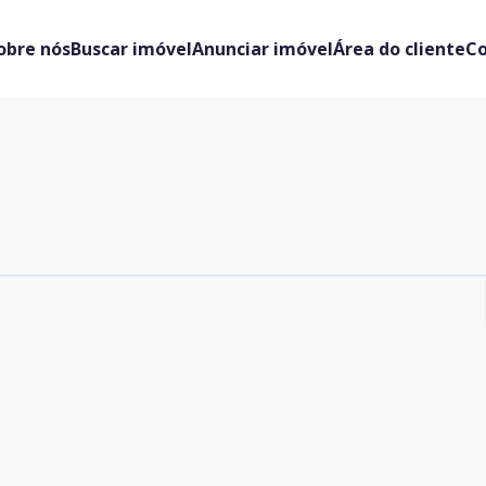
obre nós
Buscar imóvel
Anunciar imóvel
Área do cliente
C