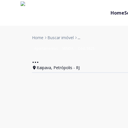
Home
S
Home
Buscar imóvel
...
Apartamentos
VENDA
Cód:
5825
...
Itaipava, Petrópolis - RJ