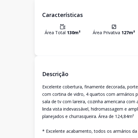
Características
Área Total
130
m²
Área Privativa
127
m²
Descrição
Excelente cobertura, finamente decorada, port
com cortina de vidro, 4 quartos com armários pl
sala de tv com lareira, cozinha americana com 
linda vista indevassável, hidromassagem e am
planejados e churrasqueira. Área de 124,84m²
* Excelente acabamento, todos os armários da 