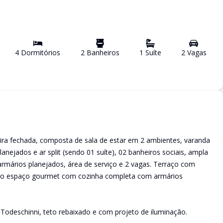
4
Dormitório
s
2
Banheiro
s
1
Suíte
2
Vaga
s
eira fechada, composta de sala de estar em 2 ambientes, varanda
anejados e ar split (sendo 01 suíte), 02 banheiros sociais, ampla
armários planejados, área de serviço e 2 vagas. Terraço com
plo espaço gourmet com cozinha completa com armários
Todeschinni, teto rebaixado e com projeto de iluminação.