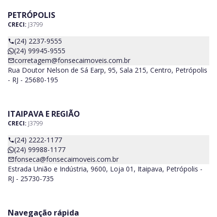
PETRÓPOLIS
CRECI:
J3799
(24) 2237-9555
(24) 99945-9555
corretagem@fonsecaimoveis.com.br
Rua Doutor Nelson de Sá Earp, 95, Sala 215, Centro, Petrópolis
- RJ - 25680-195
ITAIPAVA E REGIÃO
CRECI:
J3799
(24) 2222-1177
(24) 99988-1177
fonseca@fonsecaimoveis.com.br
Estrada União e Indústria, 9600, Loja 01, Itaipava, Petrópolis -
RJ - 25730-735
Navegação rápida