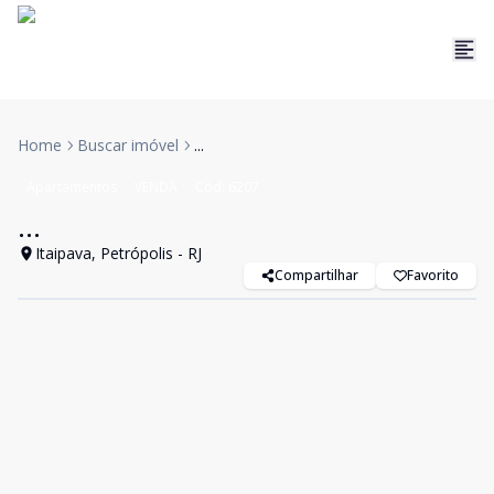
Home
Buscar imóvel
...
Apartamentos
VENDA
Cód:
6207
...
Itaipava, Petrópolis - RJ
Compartilhar
Favorito